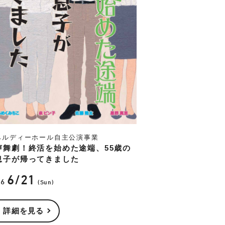
ベルディーホール自主公演事業
声舞劇！終活を始めた途端、55歳の
息子が帰ってきました
6/21
26
(Sun)
詳細を見る