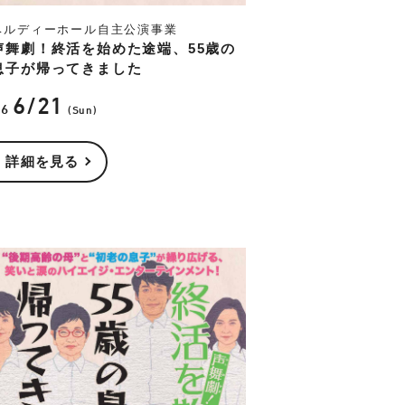
ベルディーホール自主公演事業
声舞劇！終活を始めた途端、55歳の
息子が帰ってきました
6/21
26
(Sun)
詳細を見る