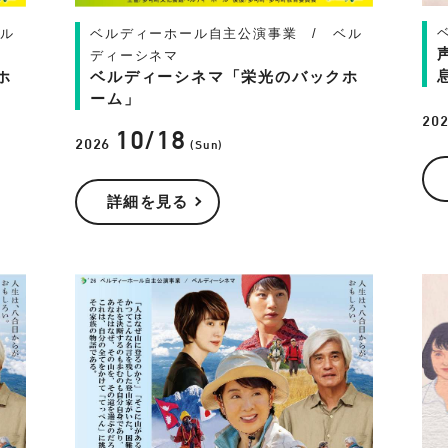
ベル
ベルディーホール自主公演事業 / ベル
ディーシネマ
ホ
ベルディーシネマ「栄光のバックホ
ーム」
20
10/18
2026
(Sun)
詳細を見る